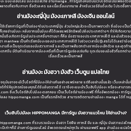
ะ มังงะออนไลน์ มังงะแปลไทย อ่านmanga , การ์ตูนทั้งหมดบนเว็บไซต์นี้เป็นเพียงตัว
ิดพลาดเกี่ยวกับภาษา ชื่อตัวละคร และเนื้อเรื่องมากมาย สำหรับเวอร์ชันดั้งเดิม โปรดซื้อกา
อ่านมังงะญี่ปุ่น มังงะเกาหลี มังงะจีน ออนไลน์
ใช้เรียกการ์ตูนที่เป็นช่องๆในประเทศญี่ปุ่น ส่วนใหญ่แล้วจะเป็นภาพขาวดำ ซึ่งมังงะเป็น
่างก็เคยอ่านมังงะ หลังจากนนั้นมังงะก็ได้เผยแพร่อิทธิพลไปยังประเทศต่างๆ ทำให้เกิดควา
นั้นจึงเกิดการ์ตูนในประเทศอื่นๆตามมา ก็คือ มังฮวาของประเทศเกาหลีใต้ และมังฮัวขอ
งฮวา manhwa เป็นคำเรียกมังงะของประเทศเกาหลีใต้ ในช่วงเวลานี้ปฏิเสธไม่ได้เลยว่ามังฮว
วยงามซึ่งเป็นจุดเด่นของมังฮวาเกาหลี และเป็นภาพสีแตกต่างจากมังงะอีกด้วย และสุดท้า
ี่ประเทศจีน มีต้นกำเนิดมาจากมังงะหรือที่เป็นการ์ตูนช่องเช่นกัน จุดเด่นของมังฮัวที่แตกต่า
เรื่องเร็วและเป็นภาพสี
อ่านมังงะ มังฮวา มังฮัว เว็บตูน แปลไทย
จจุบันอาจจะมีเว็บไซต์ที่มีมังงะให้อ่านกันอย่างแพร่หลาย แต่ถึงอย่างนั้นแล้ว เว็บเหล่าน
ไซต์ทำให้อุปกรณ์ของคุณได้รับอันตรายได้ เราจึงจะแนะนำเว็บฮิปโปมังงะ หรือจะสามารถ
om ซึ่งเว็บไซต์ฮิปโปมังงะดอทคอม เป็นเว็บไซต์อ่านมังงะฟรี ที่ทั้งอัพเดทมังงะ การ์ตู
ที่แปลลง hippomanga.com เป็นที่แรกอีกด้วย สามารถติดตามอ่านมังงะ manga ได้ที่
เว็บฮิปโปมังงะ HIPPOMANGA มีการ์ตูน มังฮวาแนวไหน ให้อ่านบ้าง?
ย hippomanga.com ที่รวบรวมมังงะ มังฮวา
โดจิน
เกาหลี จีน และ ญี่ปุ่น มันฮวาแปลไท
ะปีเก่าๆก็มี อ่านการ์ตูนออนไลน์ อัพเดตตอนใหม่ทุกวัน ผ่านแอพฟรี app อ่านมังงะแปลไ