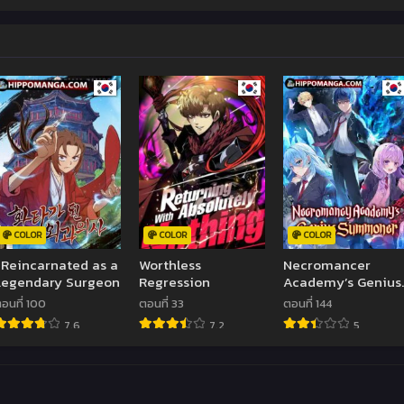
COLOR
COLOR
COLOR
I Reincarnated as a
Worthless
Necromancer
Legendary Surgeon
Regression
Academy’s Genius
Summoner
อนที่ 100
ตอนที่ 33
ตอนที่ 144
7.6
7.2
5