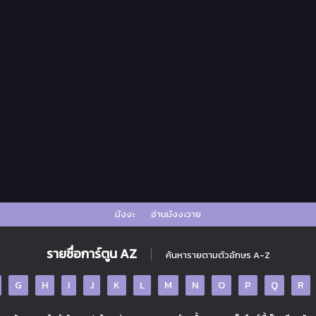
มังงะ
อ่านมังงะวาย
รายชื่อการ์ตูน AZ
ค้นหารายตามตัวอักษร A-Z
G
H
I
J
K
L
M
N
O
P
Q
R