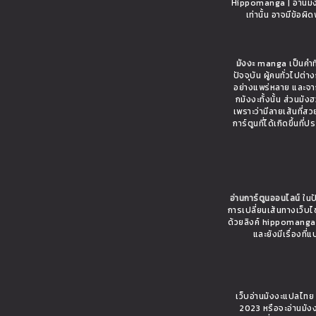
Hippomanga | อ่านมังง
เท่านั้น อาจมีข้อผ
มังงะ
manga เป็นคำที่
ปัจจุบัน ผู้คนทั่วไปต
อย่างแพร่หลาย และจาก
กมังงะทั้งนั้น ส่วนมั
เพราะว่ามีลายเส้นที่ส
การ์ตูนที่ได้เกิดขึ้นท
อ่านการ์ตูนออนไลน์
ในปั
การเปลี่ยนเส้นทางเว็บ
ด้วยลิงค์ hippomanga.c
และยังมีเรื่อง
เว็บอ่านมังงะแปลไท
2023 หรือจะอ่านมังง