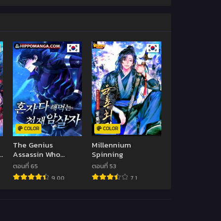
COLOR
COLOR
The Genius
Millennium
Assassin Who
Spinning
Takes it All
ตอนที่ 65
ตอนที่ 53
9.00
7.1