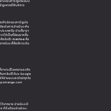
อย่างของการ์ตูนต้นฉบับ
ร์ตูนหากมีให้บริการ
ต้นกำเนิดของการ์ตูนใน
มนิยมในการอ่านมังงะกัน
งประเทศจีน ต่างก็มาจา
าได้เป็นที่นิยมมากขึ้น
ยคือมังฮัว
manhua
คือ
งจากมังงะก็คือมีการเดิน
ั้นก็อาจจะมีโฆษณาและเกิด
ค้นหาลิงค์ได้บน Google
นให้อ่านแบบสดใหม่ทุกวัน
 hippomanga.com
ยไว้มากมาย อ่านมังงะปี
ทย ทำไมต้องอ่านมังงะ